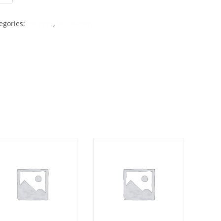
egories:
Burgers
,
Végatarien