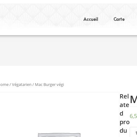
Accueil
Carte
Home
/
Végatarien
/ Mac Burger végi
Rel
M
ate
d
6,
pro
du