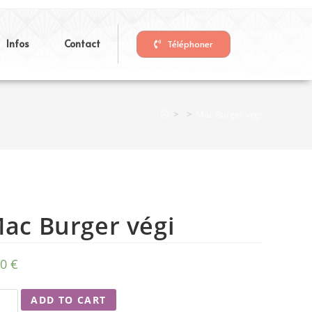
Infos
Contact
Téléphoner
>
>
Mac Burger végi
ac Burger végi
50
€
ADD TO CART