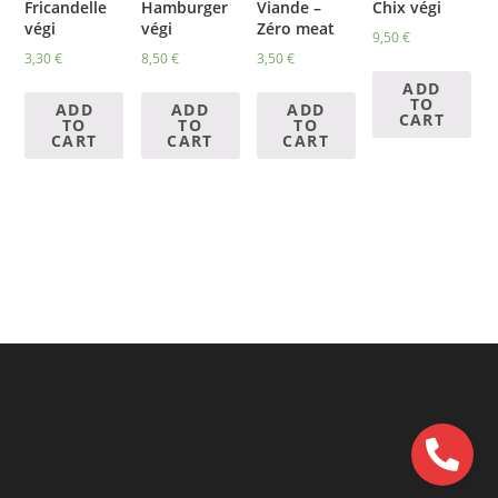
Fricandelle
Hamburger
Viande –
Chix végi
végi
végi
Zéro meat
9,50
€
3,30
€
8,50
€
3,50
€
ADD
TO
ADD
ADD
ADD
CART
TO
TO
TO
CART
CART
CART