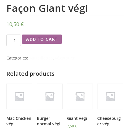
Façon Giant végi
10,50
€
ADD TO CART
Categories:
Mitraillettes
,
Végatarien
Related products
Mac Chicken
Burger
Giant végi
Cheeseburg
végi
normal végi
er végi
7,50
€