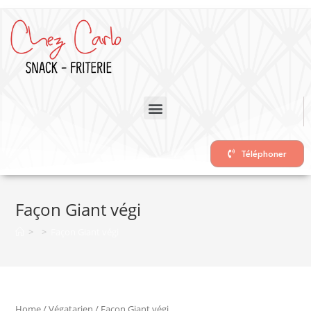
Téléphoner
Façon Giant végi
>
>
Façon Giant végi
Home
/
Végatarien
/ Façon Giant végi