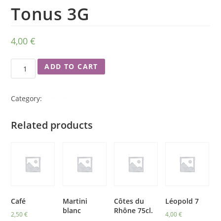
Tonus 3G
4,00
€
ADD TO CART
Category:
Boissons
Related products
Café
Martini
Côtes du
Léopold 7
blanc
Rhône 75cl.
2,50
€
4,00
€