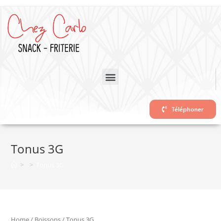
Téléphoner
Tonus 3G
>
>
Tonus 3G
Home
/
Boissons
/ Tonus 3G