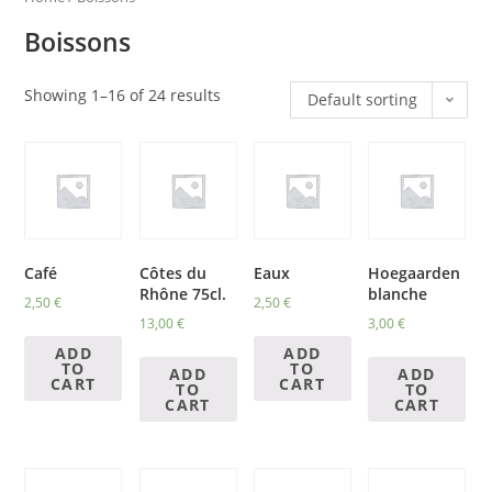
Boissons
Showing 1–16 of 24 results
Default sorting
Café
Côtes du
Eaux
Hoegaarden
Rhône 75cl.
blanche
2,50
€
2,50
€
13,00
€
3,00
€
ADD
ADD
TO
TO
ADD
ADD
CART
CART
TO
TO
CART
CART