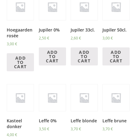
Hoegaarden
Jupiler 0%
Jupiler 33cl.
Jupiler 50cl.
rosée
2,50
€
2,60
€
3,00
€
3,00
€
ADD
ADD
ADD
TO
TO
TO
ADD
CART
CART
CART
TO
CART
Kasteel
Leffe 0%
Leffe blonde
Leffe brune
donker
3,50
€
3,70
€
3,70
€
4,00
€