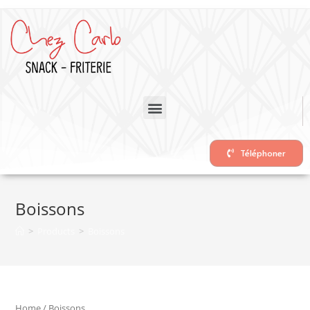
Téléphoner
Boissons
>
Products
>
Boissons
Home
/ Boissons