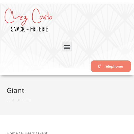
Téléphoner
Giant
>
>
Giant
Home
/
Burgers
/ Giant