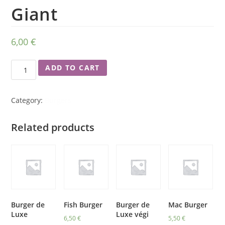
Giant
6,00
€
ADD TO CART
Category:
Burgers
Related products
Burger de
Fish Burger
Burger de
Mac Burger
Luxe
Luxe végi
6,50
€
5,50
€