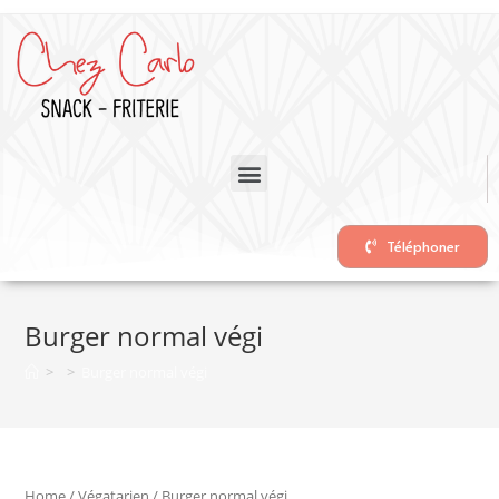
Téléphoner
Burger normal végi
>
>
Burger normal végi
Home
/
Végatarien
/ Burger normal végi