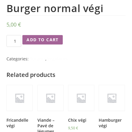
Burger normal végi
5,00
€
ADD TO CART
Categories:
Burgers
,
Végatarien
Related products
Fricandelle
Viande –
Chix végi
Hamburger
végi
Pavé de
végi
9,50
€
légumes