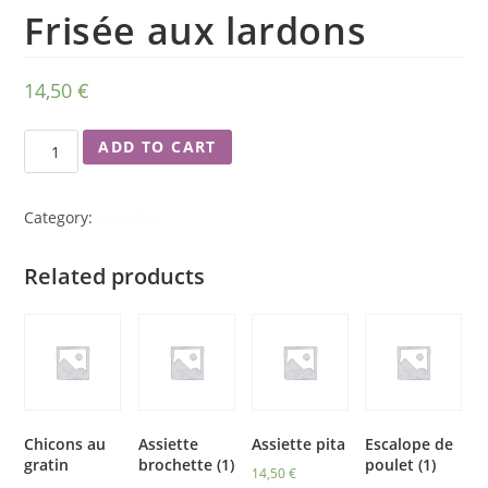
Frisée aux lardons
14,50
€
ADD TO CART
Category:
Assiettes
Related products
Chicons au
Assiette
Assiette pita
Escalope de
gratin
brochette (1)
poulet (1)
14,50
€