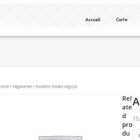
Accueil
Carte
Home
/
Végatarien
/ Assiette steaks végi (2)
Rel
A
ate
d
15
pro
du