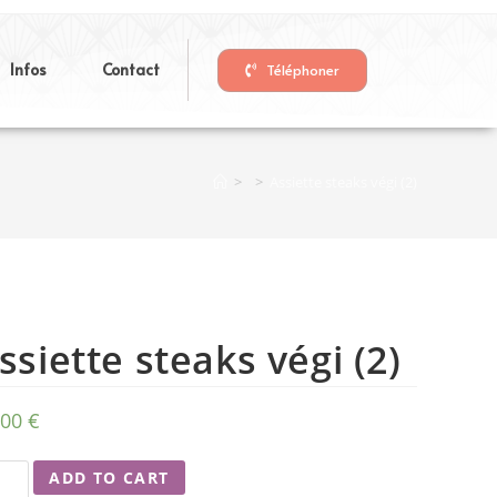
Infos
Contact
Téléphoner
>
>
Assiette steaks végi (2)
ssiette steaks végi (2)
,00
€
ADD TO CART