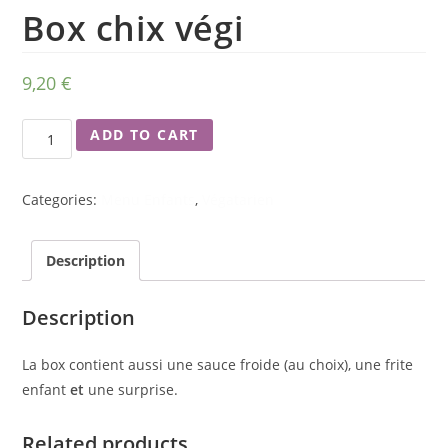
Box chix végi
9,20
€
ADD TO CART
Categories:
Menu Enfants
,
Végatarien
Description
Description
La box contient aussi une sauce froide (au choix), une frite
enfant
et
une surprise.
Related products