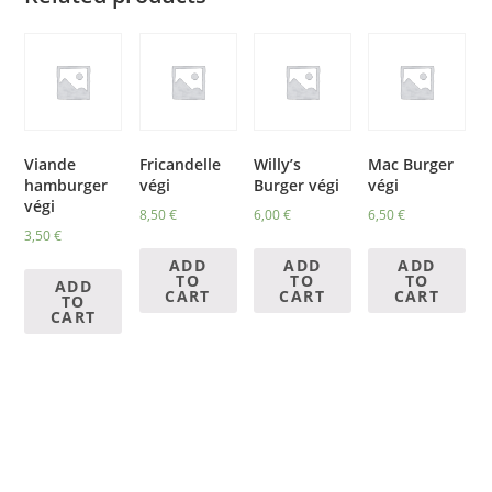
Viande
Fricandelle
Willy’s
Mac Burger
hamburger
végi
Burger végi
végi
végi
8,50
€
6,00
€
6,50
€
3,50
€
ADD
ADD
ADD
TO
TO
TO
ADD
CART
CART
CART
TO
CART