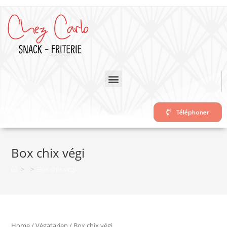
Téléphoner
Box chix végi
>
>
Box chix végi
Home
/
Végatarien
/ Box chix végi