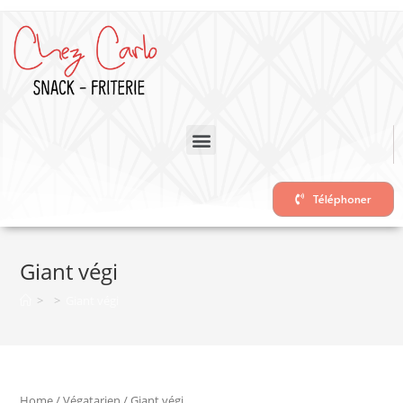
Téléphoner
Giant végi
>
>
Giant végi
Home
/
Végatarien
/ Giant végi