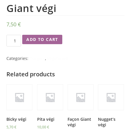
Giant végi
7,50
€
ADD TO CART
Categories:
Burgers
,
Végatarien
Related products
Bicky végi
Pita végi
Façon Giant
Nugget’s
végi
végi
5,70
€
10,00
€