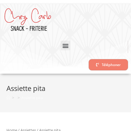
Téléphoner
Assiette pita
>
>
Assiette pita
Home
/
Assiettes
/ Assiette pita