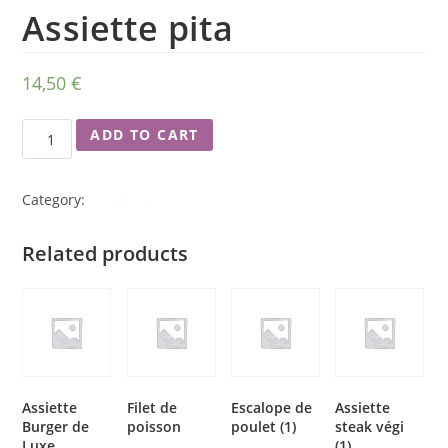
Assiette pita
14,50
€
ADD TO CART
Category:
Assiettes
Related products
Assiette
Filet de
Escalope de
Assiette
Burger de
poisson
poulet (1)
steak végi
Luxe
(1)