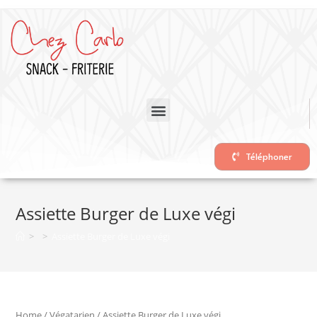
Téléphoner
Assiette Burger de Luxe végi
>
>
Assiette Burger de Luxe végi
Home
/
Végatarien
/ Assiette Burger de Luxe végi