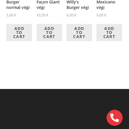
Burger
Façon Giant
Willy’s
Mexicano
normal végi
végi
Burger végi
végi
5,00
€
10,50
€
6,00
€
9,00
€
ADD
ADD
ADD
ADD
TO
TO
TO
TO
CART
CART
CART
CART