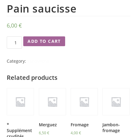
Pain saucisse
6,00
€
ADD TO CART
Category:
Sandwichs
Related products
*
Merguez
Fromage
Jambon-
Supplément
fromage
6,50
€
4,00
€
crudités