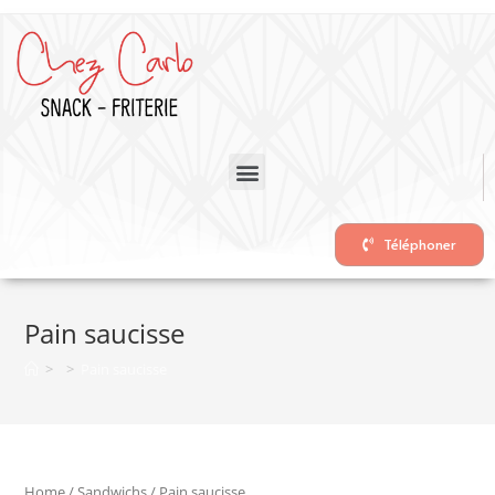
Téléphoner
Pain saucisse
>
>
Pain saucisse
Home
/
Sandwichs
/ Pain saucisse