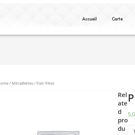
Accueil
Carte
Home
/
Mitraillettes
/ Pain frites
Rel
P
ate
d
5,
pro
du