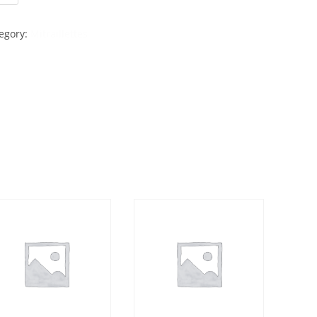
egory:
Mitraillettes