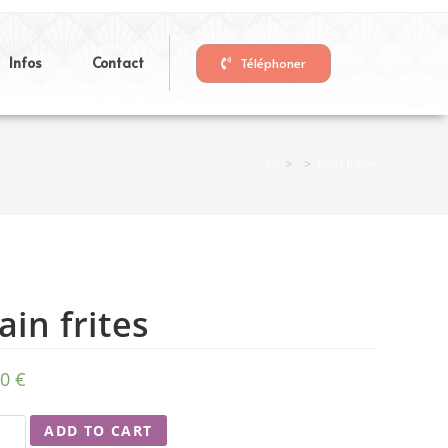
Infos
Contact
Téléphoner
>
>
Pain frites
ain frites
00
€
ADD TO CART