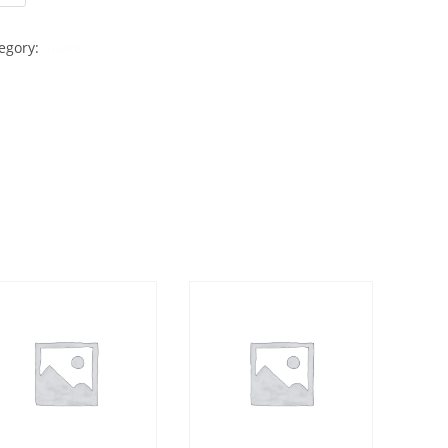
egory:
Snacks