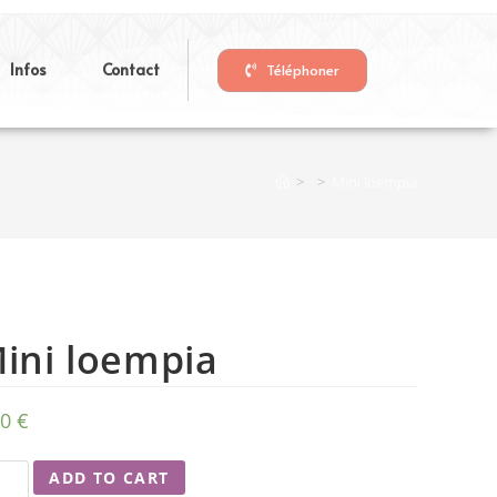
Infos
Contact
Téléphoner
>
>
Mini loempia
ini loempia
00
€
ADD TO CART