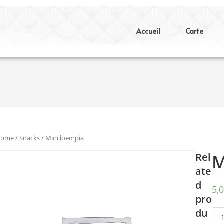
Accueil
Carte
Home
/
Snacks
/ Mini loempia
Rel
M
ate
d
5,
pro
du