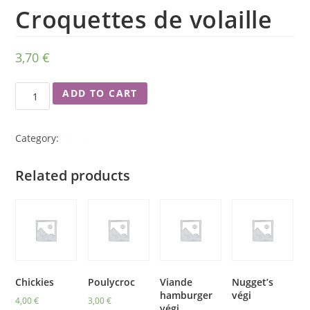
Croquettes de volaille
3,70
€
ADD TO CART
Category:
Snacks
Related products
Chickies
Poulycroc
Viande
Nugget’s
hamburger
végi
4,00
€
3,00
€
végi