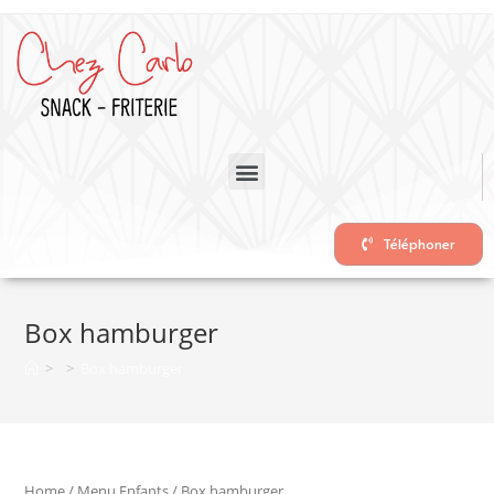
Téléphoner
Box hamburger
>
>
Box hamburger
Home
/
Menu Enfants
/ Box hamburger